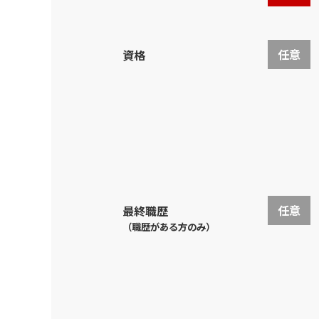
任意
資格
任意
最終職歴
（職歴がある方のみ）