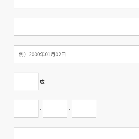
歳
-
-